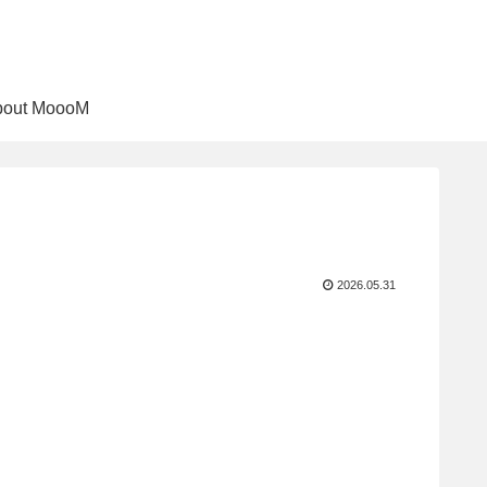
bout MoooM
2026.05.31