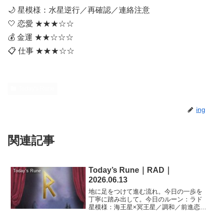
🌙 星模様：水星逆行／再確認／連絡注意
🤍 恋愛 ★★★☆☆
💰 金運 ★★☆☆☆
📋 仕事 ★★★☆☆
Today's Rune
ing
関連記事
Today’s Rune｜RAD｜
Today's Rune
2026.06.13
地に足をつけて進む流れ。今日の一歩を
丁寧に踏み出して。今日のルーン：ラド
星模様：海王星×冥王星／調和／前進恋愛
★★★☆☆金運 ★★★☆☆仕事