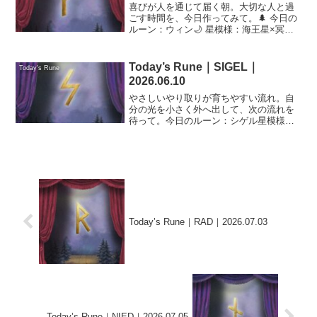
喜びが人を通じて届く朝。大切な人と過
ごす時間を、今日作ってみて。🌲 今日の
ルーン：ウィン🌙 星模様：海王星×冥王
星／調和／前進🤍 恋愛 ★★★★☆💰 金
運 ★★★☆☆📋 仕事 ★★★★☆
Today’s Rune｜SIGEL｜
Today's Rune
2026.06.10
やさしいやり取りが育ちやすい流れ。自
分の光を小さく外へ出して、次の流れを
待って。今日のルーン：シゲル星模様：
金星×木星／祝福／ご縁恋愛 ★★★★☆
金運 ★★★★★仕事 ★★★★★
Today’s Rune｜RAD｜2026.07.03
Today’s Rune｜NIED｜2026.07.05