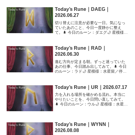
★★★★★
Today’s Rune｜DAEG｜
Today's Rune
2026.06.27
切り替えに注意が必要な一日。気になっ
ていたあのこと、今日一度静かに整え
て。🌲 今日のルーン：ダエグ🌙 星模様：
太陽×海王星／緊張／調整🤍 恋愛
★★★☆☆💰 金運 ★★☆☆☆📋 仕事
★★★☆☆
Today’s Rune｜RAD｜
Today's Rune
2026.06.30
進む方向が定まる朝。ずっと迷っていた
あの仕事、今日踏み出してみて。🌲 今日
のルーン：ラド🌙 星模様：水星留／停滞
／再確認🤍 恋愛 ★★★☆☆💰 金運
★★☆☆☆📋 仕事 ★★★☆☆
Today’s Rune｜UR｜2026.07.17
Today's Rune
力を入れる場所を確かめる流れ。本当に
やりたいことを、今日問い直してみて。
🌲 今日のルーン：ウル🌙 星模様：水星逆
行／再確認／連絡注意🤍 恋愛 ★★★☆☆
💰 金運 ★★☆☆☆📋 仕事 ★★★☆☆
Today’s Rune｜WYNN｜
Today's Rune
2026.08.08