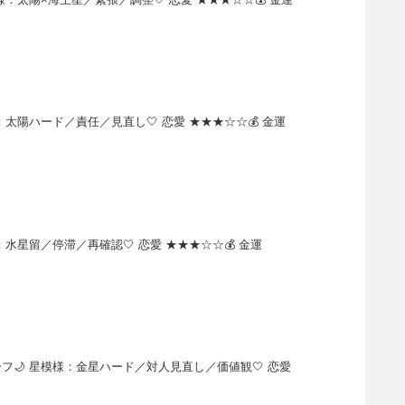
陽ハード／責任／見直し🤍 恋愛 ★★★☆☆💰 金運
星留／停滞／再確認🤍 恋愛 ★★★☆☆💰 金運
🌙 星模様：金星ハード／対人見直し／価値観🤍 恋愛