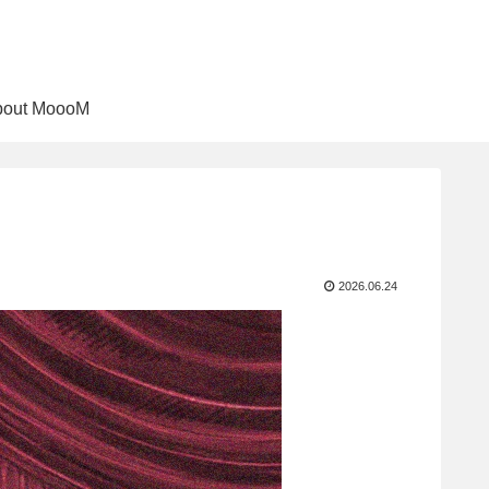
bout MoooM
2026.06.24