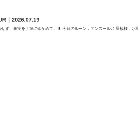
UR｜2026.07.19
ず、事実を丁寧に確かめて。🌲 今日のルーン：アンスール🌙 星模様：水星逆