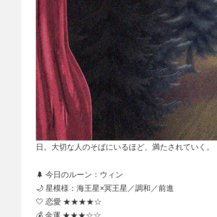
日。大切な人のそばにいるほど、満たされていく。
🌲 今日のルーン：ウィン
🌙 星模様：海王星×冥王星／調和／前進
🤍 恋愛 ★★★★☆
💰 金運 ★★★☆☆