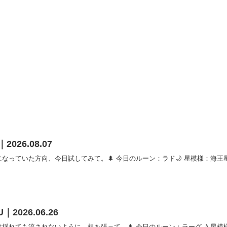
2026.08.07
っていた方向、今日試してみて。🌲 今日のルーン：ラド🌙 星模様：海王星×
U｜2026.06.26
れても流されないように、根を張って。🌲 今日のルーン：ラーグ🌙 星模様：