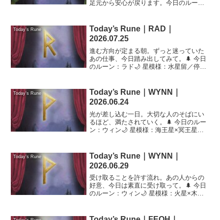
足元から安心が戻ります。今日のルー
ン：オセル星模様：海王星×冥王星／調和
／前進恋愛 ★★★☆☆金運 ★★★☆☆仕
事 ★★★★☆
Today’s Rune｜RAD｜
Today's Rune
2026.07.25
進む方向が定まる朝。ずっと迷っていた
あの仕事、今日踏み出してみて。🌲 今日
のルーン：ラド🌙 星模様：水星留／停滞
／再確認🤍 恋愛 ★★★☆☆💰 金運
★★☆☆☆📋 仕事 ★★★☆☆
Today’s Rune｜WYNN｜
Today's Rune
2026.06.24
光が差し込む一日。大切な人のそばにい
るほど、満たされていく。🌲 今日のルー
ン：ウィン🌙 星模様：海王星×冥王星／
調和／前進🤍 恋愛 ★★★★☆💰 金運
★★★☆☆📋 仕事 ★★★★☆
Today’s Rune｜WYNN｜
Today's Rune
2026.06.29
受け取ることを許す流れ。あの人からの
好意、今日は素直に受け取って。🌲 今日
のルーン：ウィン🌙 星模様：火星×木星
／調和／前進🤍 恋愛 ★★★★☆💰 金運
★★★☆☆📋 仕事 ★★★★☆
Today’s Rune｜FEOH｜