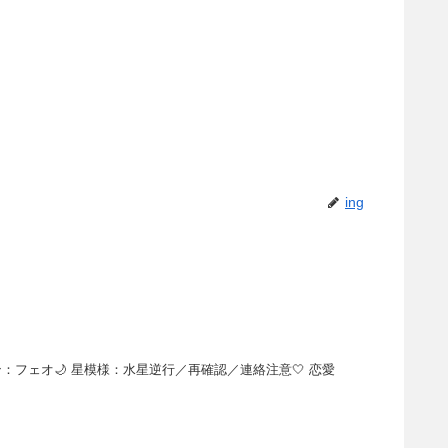
ing
フェオ🌙 星模様：水星逆行／再確認／連絡注意🤍 恋愛