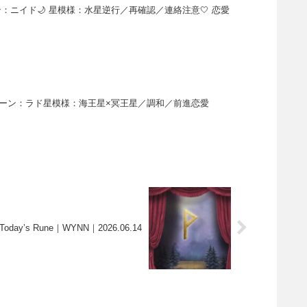
ニイド🌙 星模様：水星逆行／再確認／連絡注意🤍 恋愛
ーン：ラド星模様：海王星×冥王星／調和／前進恋愛
Today’s Rune｜WYNN｜2026.06.14