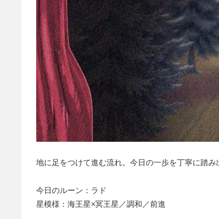
地に足をつけて進む流れ。今日の一歩を丁寧に踏み
今日のルーン：ラド
星模様：海王星×冥王星／調和／前進