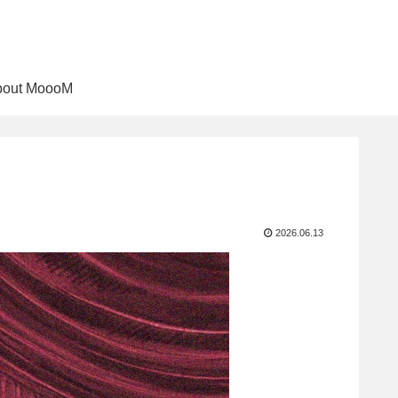
bout MoooM
2026.06.13